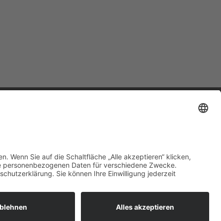
e
E-Mail Kontakt
Verein
hr
info@kunstwerkfellbachev.de
ungen)