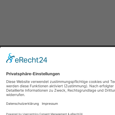
KunstWer
Schorndo
70736 Fe
KunstWerk Fellbach e.V.
https://k