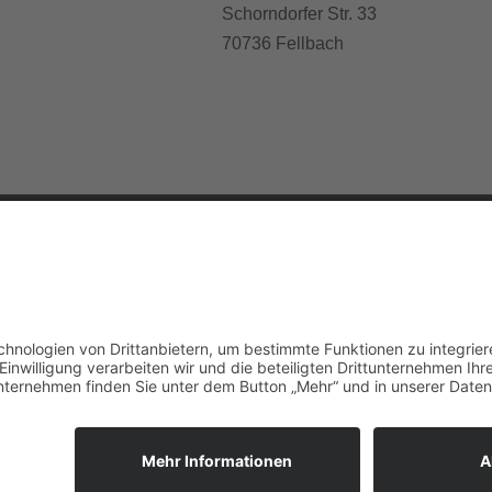
Schorndorfer Str. 33
70736 Fellbach
k Fellbach e.V.
KunstWerk Fellbach Galeri
rfer Straße 33
Öffnungszeiten
llbach
Sa. und So. 14:00 - 18:00 U
(zu den laufenden Ausstell
unstwerkfellbach.gallery
Anfahrt Galerie