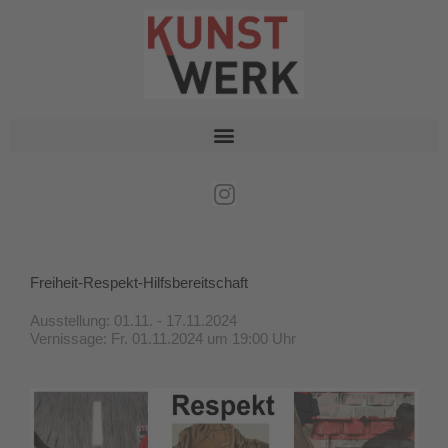
Zum
Inhalt
springen
I
n
s
t
Freiheit-Respekt-Hilfsbereitschaft
a
g
Ausstellung: 01.11. - 17.11.2024
r
Vernissage: Fr. 01.11.2024 um 19:00 Uhr
a
m