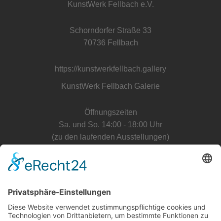
KunstWerk Fellbach e.V.
Schorndorfer Straße 33
70736 Fellbach
https://kunstwerkfellbach.gallery
KunstWerk Fellbach Galerie
Öffnungszeiten
Sa. und So. 14:00 - 18:00 Uhr
(zu den laufenden Ausstellungen)
Anfahrt Galerie
E-Mail Kontakt
Verein
info@kunstwerkfellbachev.de