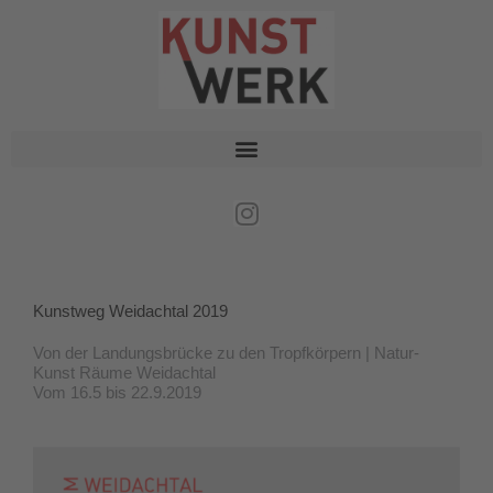
Zum
Inhalt
springen
I
n
s
t
Kunstweg Weidachtal 2019
a
g
Von der Landungsbrücke zu den Tropfkörpern | Natur-
r
Kunst Räume Weidachtal
a
Vom 16.5 bis 22.9.2019
m