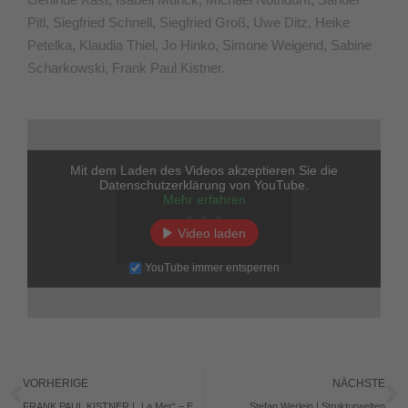
Pitl, Siegfried Schnell, Siegfried Groß, Uwe Ditz, Heike
Petelka, Klaudia Thiel, Jo Hinko, Simone Weigend, Sabine
Scharkowski, Frank Paul Kistner.
Mit dem Laden des Videos akzeptieren Sie die
Datenschutzerklärung von YouTube.
Mehr erfahren
Video laden
YouTube immer entsperren
Zurück
N
VORHERIGE
NÄCHSTE
FRANK PAUL KISTNER | „La Mer“ – Eine Fotografische Installation
Stefan Werlein | Strukturwelten​​