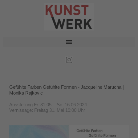
Zum
Inhalt
springen
I
n
s
t
Gefühlte Farben Gefühlte Formen - Jacqueline Marucha |
a
Monika Rajkovic
g
r
Ausstellung Fr. 31.05. - So. 16.06.2024
a
Vernissage: Freitag 31. Mai 19:00 Uhr
m