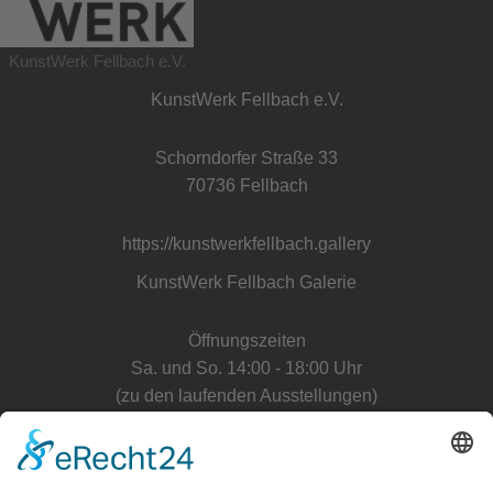
KunstWerk Fellbach e.V.
KunstWerk Fellbach e.V.
Schorndorfer Straße 33
70736 Fellbach
https://kunstwerkfellbach.gallery
KunstWerk Fellbach Galerie
Öffnungszeiten
Sa. und So. 14:00 - 18:00 Uhr
(zu den laufenden Ausstellungen)
Anfahrt Galerie
E-Mail Kontakt